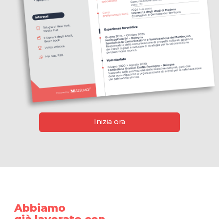
Inizia ora
Abbiamo
già lavorato con