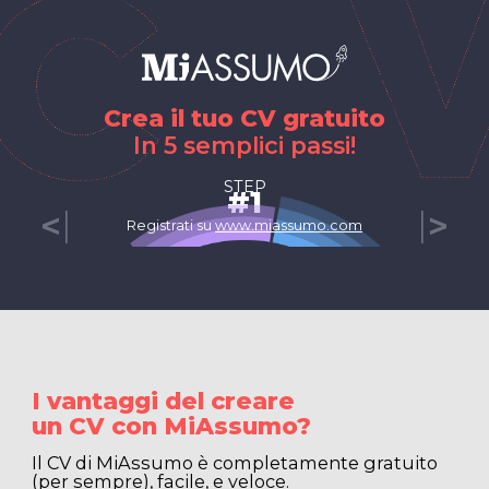
Crea il tuo CV gratuito
In 5 semplici passi!
STEP
#
1
|
|
<
>
Registrati su
www.miassumo.com
I vantaggi del creare
un CV con MiAssumo?
Il CV di MiAssumo è completamente gratuito
(per sempre), facile, e veloce.